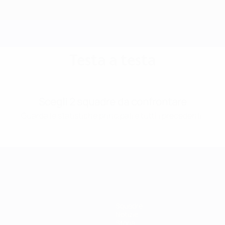
Testa a testa
Scegli 2 squadre da confrontare
Guarda le statistiche principali e tutti i precedenti.
Squadre
Notizie
Storia