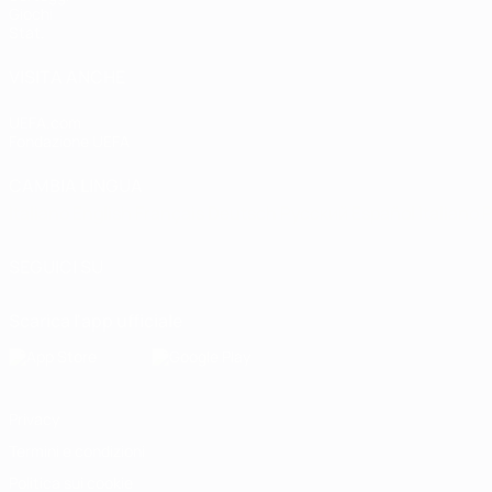
Giochi
Stat.
VISITA ANCHE
UEFA.com
Fondazione UEFA
CAMBIA LINGUA
Italiano
English
Français
Deutsch
Русский
Español
Italiano
P
SEGUICI SU
Scarica l'app ufficiale
Privacy
Termini e condizioni
Politica sui cookie