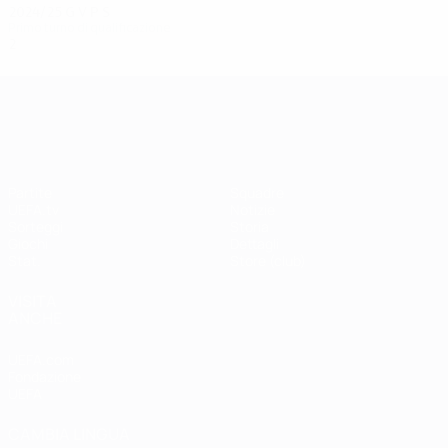
2024/25
G
V
P
S
Primo turno di qualificazione
2
0
1
1
UEFA Champions League
Partite
Squadre
UEFA.tv
Notizie
Sorteggi
Storia
Giochi
Dettagli
Stat.
Store (club)
VISITA
ANCHE
UEFA.com
Fondazione
UEFA
CAMBIA LINGUA