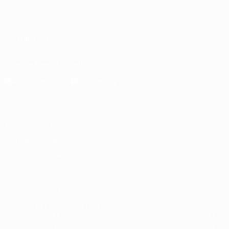
Italiano
English
Français
Deutsch
Русский
Español
Italiano
Português
العربية
SEGUICI SU
Scarica l'app ufficiale
Privacy
Termini e condizioni
Politica sui cookie
Impostazioni Privacy
© 1998-2026 UEFA. Tutti i diritti riservati
La parola UEFA, il logo UEFA e tutti i marchi che si riferiscono a
competizioni UEFA, sono marchi registrati e/o copyright della UEFA.
Tali marchi non possono essere utilizzati in nessun modo per scopi