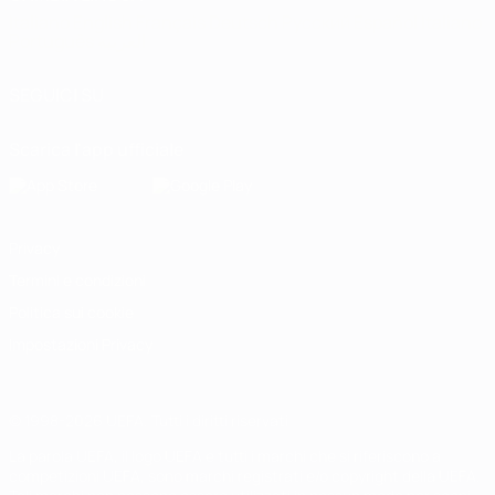
Italiano
English
Français
Deutsch
Русский
Español
Italiano
Português
العربية
SEGUICI SU
Scarica l'app ufficiale
Privacy
Termini e condizioni
Politica sui cookie
Impostazioni Privacy
© 1998-2026 UEFA. Tutti i diritti riservati
La parola UEFA, il logo UEFA e tutti i marchi che si riferiscono a
competizioni UEFA, sono marchi registrati e/o copyright della UEFA.