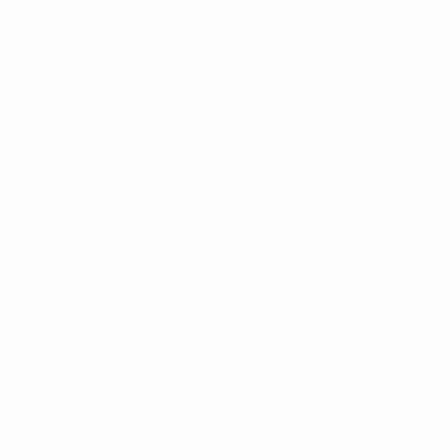
Anni 2000
2007/08
G
V
P
S
Secondo turno di qualificazione
4
1
0
3
UEFA Champions League
Partite
Squadre
UEFA.tv
Notizie
Sorteggi
Storia
Giochi
Dettagli
Stat.
Store (club)
VISITA
ANCHE
UEFA.com
Fondazione
UEFA
CAMBIA LINGUA