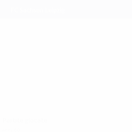
FC Sachsen Leipzig
Migliori
marcatori
1
Richter
Walther
Behla
Sannert
Lisiewicz
1
Scherbarth
Più
presenze
2
2
2
2
Herzog
Krause
Walther
2
Lisiewicz
2
Herrma
Scherbarth
Partite giocate
Anni '60