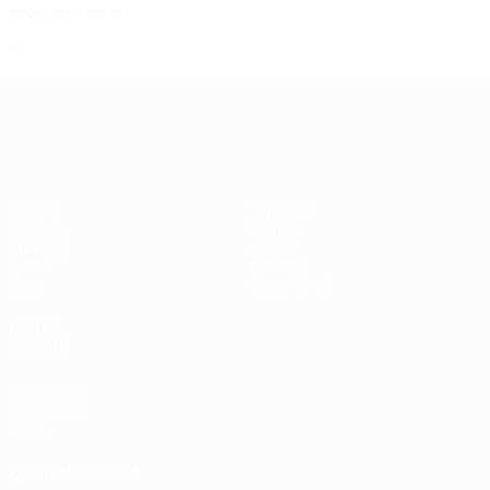
1964/65
G
V
P
S
Turno preliminare
2
0
0
2
UEFA Champions League
Partite
Squadre
UEFA.tv
Notizie
Sorteggi
Storia
Giochi
Dettagli
Stat.
Store (club)
VISITA
ANCHE
UEFA.com
Fondazione
UEFA
CAMBIA LINGUA