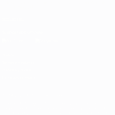
Italiano
English
Français
Deutsch
Русский
Español
Italiano
Português
العربية
SEGUICI SU
Scarica l'app ufficiale
Privacy
Termini e condizioni
Politica sui cookie
Impostazioni Privacy
© 1998-2026 UEFA. Tutti i diritti riservati
La parola UEFA, il logo UEFA e tutti i marchi che si riferiscono a
competizioni UEFA, sono marchi registrati e/o copyright della UEFA.
Tali marchi non possono essere utilizzati in nessun modo per scopi