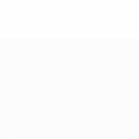
Secondo turno di qualificazione
2
0
0
2
2009/10
G
V
P
S
Secondo turno di qualificazione
4
2
0
2
UEFA Champions League
Partite
Squadre
UEFA.tv
Notizie
Sorteggi
Storia
Giochi
Dettagli
Stat.
Store (club)
VISITA
ANCHE
UEFA.com
Fondazione
UEFA