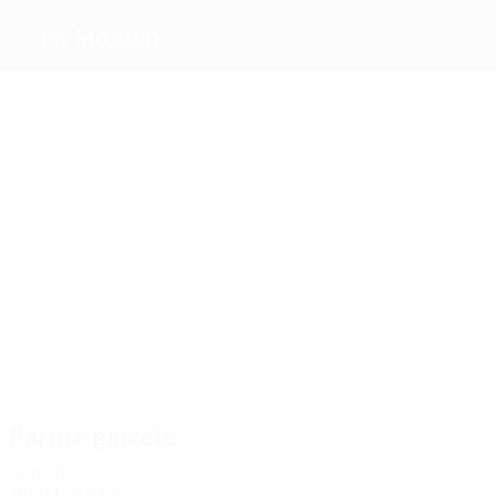
FK Mogren
Migliori
marcatori
3
1
1
Tatar
Vujović
2
Grbić
M. Zec
Milić
Ćetković
Più
presenze
5
4
6
4
4
D.
Božović
Simović
4
Ćetković
G.
Božović
Janjušević
Jovanov
Partite giocate
Anni '10
2011/12
G
V
P
S