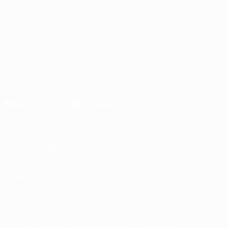
CAMBIA LINGUA
Italiano
English
Français
Deutsch
Русский
Español
Italiano
Português
العربية
SEGUICI SU
Scarica l'app ufficiale
Privacy
Termini e condizioni
Politica sui cookie
Impostazioni Privacy
© 1998-2026 UEFA. Tutti i diritti riservati