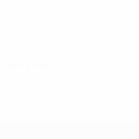
4
4
Mujiri
Batez
Partite giocate
Anni '10
2009/10
G
V
P
S
Terzo turno preliminare
4
1
2
1
Anni 2000
2006/07
G
V
P
S
Primo turno di qualificazione
2
1
0
1
UEFA Champions League