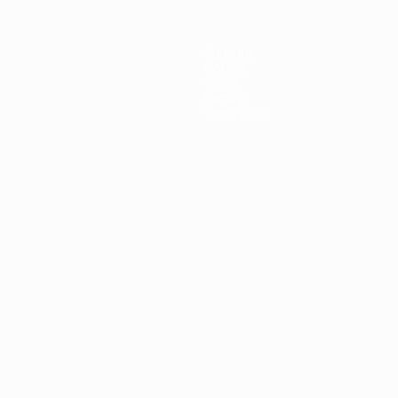
Squadre
Notizie
Storia
Dettagli
Store (club)
ortuguês
العربية