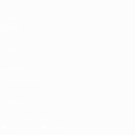
Partite
UEFA.tv
Sorteggi
Giochi
Stat.
VISITA ANCHE
UEFA.com
Fondazione UEFA
CAMBIA LINGUA
Italiano
English
Français
Deutsch
Русский
Español
Italiano
P
SEGUICI SU
Scarica l'app ufficiale