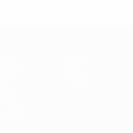
Anni '10
2015/16
G
V
P
S
Secondo turno di qualificazione
2
0
0
2
UEFA Champions League
Partite
Squadre
UEFA.tv
Notizie
Sorteggi
Storia
Giochi
Dettagli
Stat.
Store (club)
VISITA
ANCHE
UEFA.com
Fondazione
UEFA
CAMBIA LINGUA