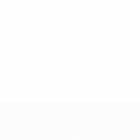
6
6
Borg
Nilsson
Squadre