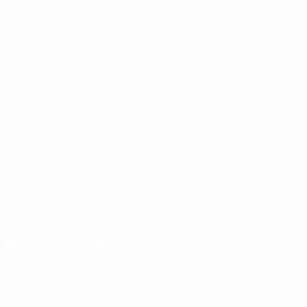
UEFA.tv
Sorteggi
Giochi
Stat.
VISITA ANCHE
UEFA.com
Fondazione UEFA
CAMBIA LINGUA
Italiano
English
Français
Deutsch
Русский
Español
Italiano
P
SEGUICI SU
Scarica l'app ufficiale
Privacy
Termini e condizioni