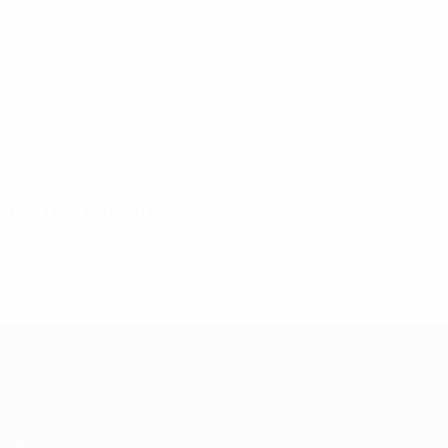
6
6
Olofsson
Karlsson
Partite giocate
Anni '60
1960/61
G
V
P
S
Quarti di finale
6
3
1
2
UEFA Champions League
Partite