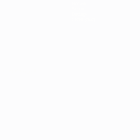
Notizie
Storia
Dettagli
Store (club)
ortuguês
العربية