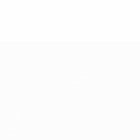
1962/63
G
V
P
S
Primo turno
4
3
0
1
Anni '50
1958/59
G
V
P
S
Turno preliminare
2
0
0
2
UEFA Champions League
Partite
Squadre
UEFA.tv
Notizie
Sorteggi
Storia
Giochi
Dettagli
Stat.
Store (club)
VISITA
ANCHE
UEFA.com
Fondazione