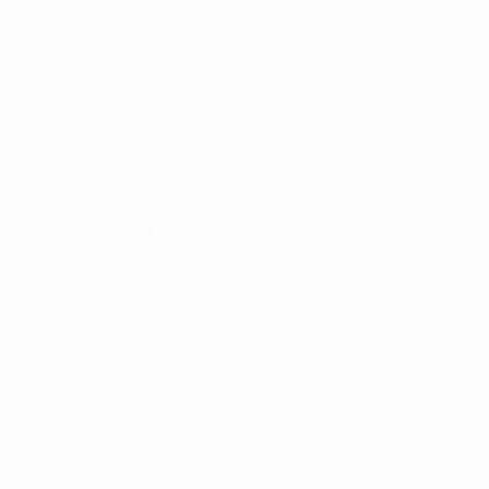
UEFA
CAMBIA LINGUA
Italiano
English
Français
Deutsch
Русский
Español
Italiano
Português
العربية
SEGUICI SU
Scarica l'app ufficiale
Privacy
Termini e condizioni
Politica sui cookie
Impostazioni Privacy
© 1998-2026 UEFA. Tutti i diritti riservati