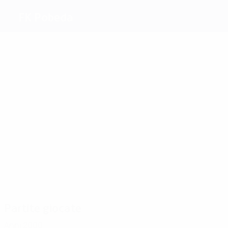
FK Pobeda
Migliori
marcatori
Savik
Djokić
Minic
1
Krsteski
Gesoski
1
Dimitrovski
Più
presenze
4
2
2
3
2
Nacev
Djokić
Aceski
Gesoski
Krsteski
4
Kapinkovski
Partite giocate
Anni 2000