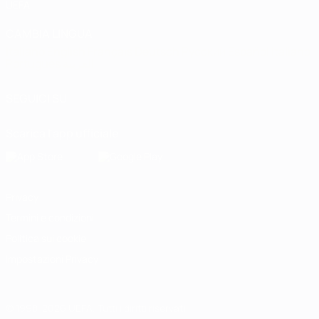
UEFA
CAMBIA LINGUA
Italiano
English
Français
Deutsch
Русский
Español
Italiano
Português
العربية
SEGUICI SU
Scarica l'app ufficiale
Privacy
Termini e condizioni
Politica sui cookie
Impostazioni Privacy
© 1998-2026 UEFA. Tutti i diritti riservati