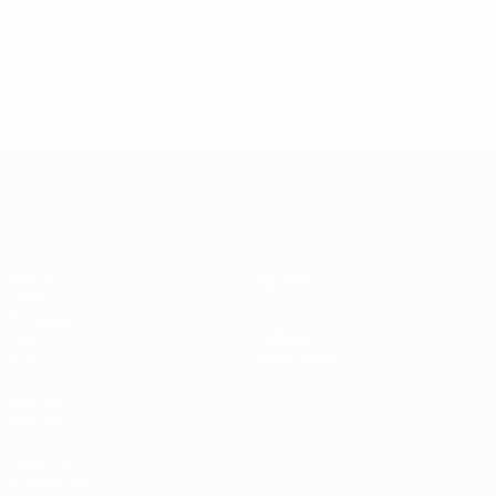
2007/08
G
V
P
S
Primo turno di qualificazione
2
0
1
1
2004/05
G
V
P
S
Primo turno di qualificazione
2
0
1
1
UEFA Champions League
Partite
Squadre
UEFA.tv
Notizie
Sorteggi
Storia
Giochi
Dettagli
Stat.
Store (club)
VISITA
ANCHE
UEFA.com
Fondazione