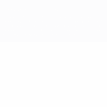
© 1998-2026 UEFA. Tutti i diritti riservati
La parola UEFA, il logo UEFA e tutti i marchi che si riferiscono a
competizioni UEFA, sono marchi registrati e/o copyright della UEFA.
Tali marchi non possono essere utilizzati in nessun modo per scopi
commerciali. L'utilizzo di UEFA.com sta a significare l'accettazione
dei Termini e Condizioni e delle Norme sulla Privacy.