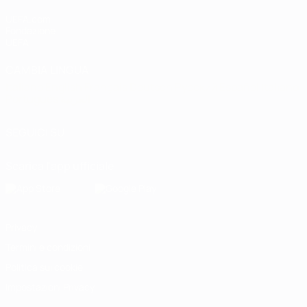
UEFA.com
Fondazione
UEFA
CAMBIA LINGUA
Italiano
English
Français
Deutsch
Русский
Español
Italiano
Português
العربية
SEGUICI SU
Scarica l'app ufficiale
Privacy
Termini e condizioni
Politica sui cookie
Impostazioni Privacy