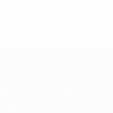
Partite giocate
Anni '20
2024/25
G
V
P
S
Primo turno di qualificazione
2
1
0
1
2022/23
G
V
P
S
Primo turno di qualificazione
2
0
2
0
UEFA Champions League
Partite
Squadre
UEFA.tv
Notizie
Sorteggi
Storia
Giochi
Dettagli
Stat.
Store (club)
VISITA
ANCHE