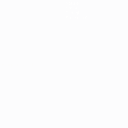
Notizie
Storia
Dettagli
Store (club)
ortuguês
العربية