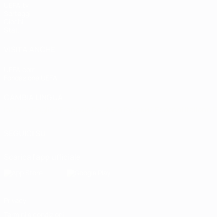
UEFA.tv
Sorteggi
Giochi
Stat.
VISITA ANCHE
UEFA.com
Fondazione UEFA
CAMBIA LINGUA
Italiano
English
Français
Deutsch
Русский
Español
Italiano
P
SEGUICI SU
Scarica l'app ufficiale
Privacy
Termini e condizioni