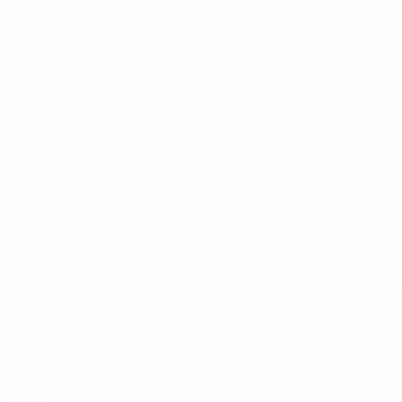
2
2
Revishvili
Tedeev
Partite giocate
Anni '90
1996/97
G
V
P
S
Turno di qualificazione
2
0
0
2
UEFA Champions League
Partite