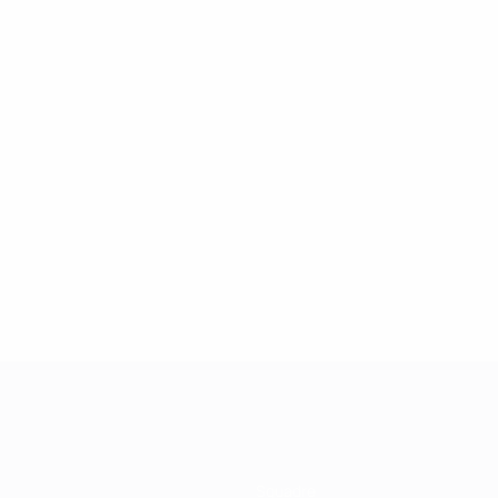
2
2
Tetradze
Agaev
Squadre