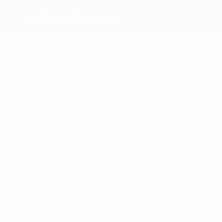
FC Alania Vladikavkaz
Migliori
marcatori
2
1
Yanovski
Suleymanov
Più
presenze