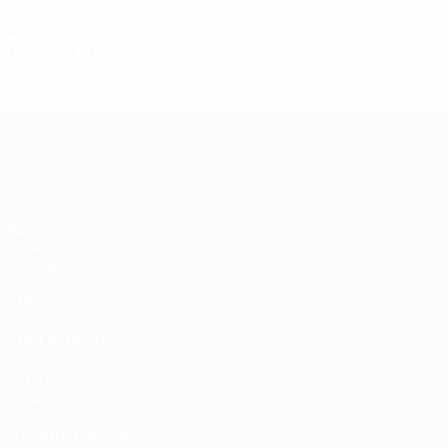
2
0
1
1
2
0
0
2
Anni '90
1999/00
G
V
P
S
Primo turno di qualificazione
2
0
1
1
UEFA Champions League
Partite
UEFA.tv
Sorteggi
Giochi
Stat.
VISITA ANCHE
UEFA.com
Fondazione UEFA
CAMBIA LINGUA