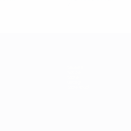
2
1
0
1
Squadre
Notizie
Storia
Dettagli
Store (club)