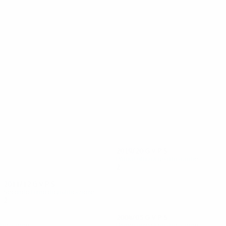
8
8
Nielsen
Benjaminsen
2019/20
G
V
P
S
Primo turno di qualificazione
2
0
1
1
2011/12
G
V
P
S
Secondo turno di qualificazione
2
0
1
1
2004/05
G
V
P
S
lificazione
Primo turno di qualificazione