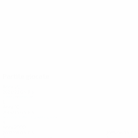
13
9
av Fløtum
Gestsson
Partite giocate
Anni '20
2021/22
G
V
P
S
Turno preliminare
1
0
0
1
Anni '10
2014/15
G
V
P
S
Secondo turno di qualificazione
4
1
1
2
Anni 2000
2007/08
G
V
P
S
2005/06
G
V
P
S
Primo turno di qualificazione
Primo turno di qua