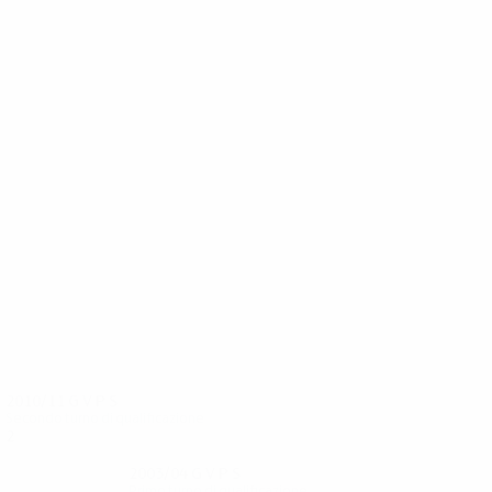
8
8
Rú. Nolsøe
Holm
2010/11
G
V
P
S
Secondo turno di qualificazione
2
1
0
1
2003/04
G
V
P
S
Primo turno di qualificazione