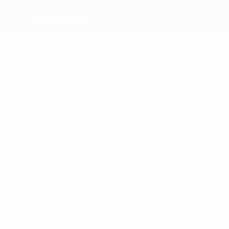
FC Schalke 04
Migliori
marcatori
6
5
5
Farfán
5
5
Draxler
Kuranyi
13
Höwedes
Raúl
Huntelaar
González
Più
presenze
31
28
25
25
39
Uchida
Matip
Farfán
Jones
25
Höwedes
Huntelaar
Partite giocate
Anni '10