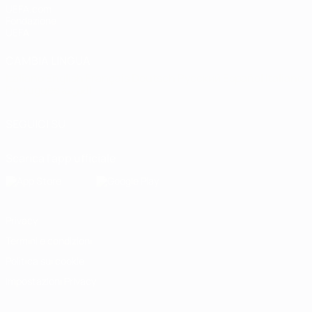
UEFA.com
Fondazione
UEFA
CAMBIA LINGUA
Italiano
English
Français
Deutsch
Русский
Español
Italiano
Português
العربية
SEGUICI SU
Scarica l'app ufficiale
Privacy
Termini e condizioni
Politica sui cookie
Impostazioni Privacy