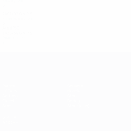
Fase a gironi
6
2
2
2
2001/02
G
V
P
S
Prima fase a gironi
6
2
0
4
Anni '50
1958/59
G
V
P
S
Quarti di finale
7
3
2
2
UEFA Champions League
Partite
Squadre
UEFA.tv
Notizie
Sorteggi
Storia
Giochi
Dettagli
Stat.
Store (club)
VISITA
ANCHE