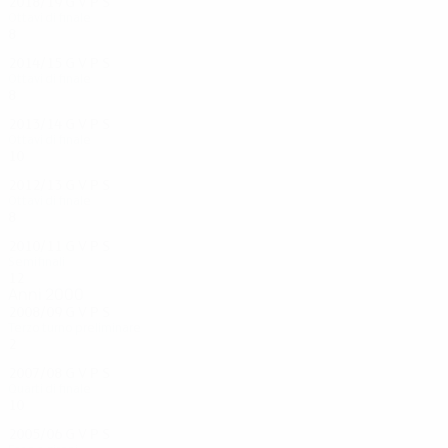
2018/19
G
V
P
S
Ottavi di finale
8
3
2
3
2014/15
G
V
P
S
Ottavi di finale
8
3
2
3
2013/14
G
V
P
S
Ottavi di finale
10
4
2
4
2012/13
G
V
P
S
Ottavi di finale
8
3
4
1
2010/11
G
V
P
S
Semifinali
12
7
2
3
Anni 2000
2008/09
G
V
P
S
Terzo turno preliminare
2
1
0
1
2007/08
G
V
P
S
Quarti di finale
10
3
3
4
2005/06
G
V
P
S