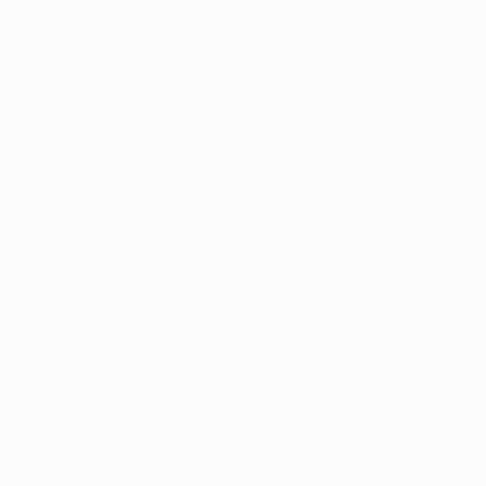
ortuguês
العربية
petizioni UEFA, sono marchi registrati e/o copyright della UEFA. Tali mar
ndizioni e delle Norme sulla Privacy.