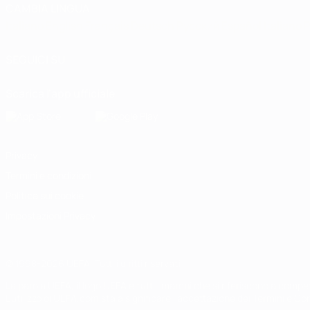
CAMBIA LINGUA
Italiano
English
Français
Deutsch
Русский
Español
Italiano
P
SEGUICI SU
Scarica l'app ufficiale
Privacy
Termini e condizioni
Politica sui cookie
Impostazioni Privacy
© 1998-2026 UEFA. Tutti i diritti riservati
La parola UEFA, il logo UEFA e tutti i marchi che si riferiscono a com
L'utilizzo di UEFA.com sta a significare l'accettazione dei Termini e Co