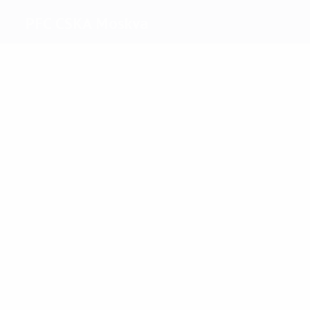
PFC CSKA Moskva
Migliori
marcatori
16
11
Doumbia
Dzagoev
Più
presenze