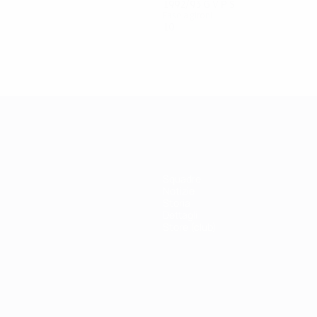
1992/93
G
V
P
S
Fase a gironi
10
3
3
4
Squadre
Notizie
Storia
Dettagli
Store (club)