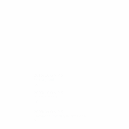
50
45
Schennikov
Dzagoev
2015/16
G
V
P
S
Fase a gironi
10
3
2
5
2009/10
G
V
P
S
Quarti di finale
10
4
2
4
2003/04
G
V
P
S
Secondo turno di qualificazione
2
0
1
1