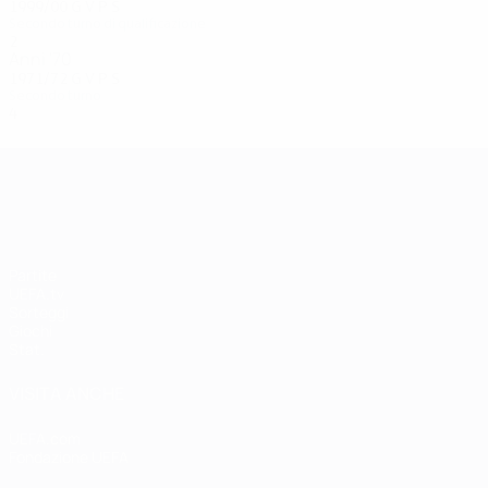
1999/00
G
V
P
S
Secondo turno di qualificazione
2
1
0
1
Anni '70
1971/72
G
V
P
S
Secondo turno
4
2
1
1
UEFA Champions League
Partite
UEFA.tv
Sorteggi
Giochi
Stat.
VISITA ANCHE
UEFA.com
Fondazione UEFA