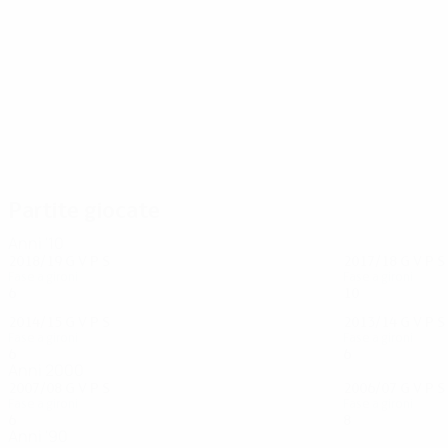
75
69
Akinfeev
A. Berezutski
Partite giocate
Anni '10
2018/19
G
V
P
S
2017/18
G
V
P
S
Fase a gironi
Fase a gironi
6
2
1
3
10
7
0
3
2014/15
G
V
P
S
2013/14
G
V
P
S
Fase a gironi
Fase a gironi
6
1
2
3
6
1
0
5
Anni 2000
2007/08
G
V
P
S
2006/07
G
V
P
S
Fase a gironi
Fase a gironi
6
0
1
5
8
4
2
2
Anni '90