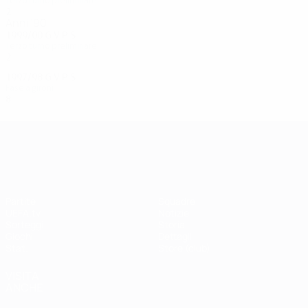
Terzo turno preliminare
2
1
0
1
Anni '90
1999/00
G
V
P
S
Terzo turno preliminare
2
1
0
1
1997/98
G
V
P
S
Fase a gironi
8
4
3
1
UEFA Champions League
Partite
Squadre
UEFA.tv
Notizie
Sorteggi
Storia
Giochi
Dettagli
Stat.
Store (club)
VISITA
ANCHE