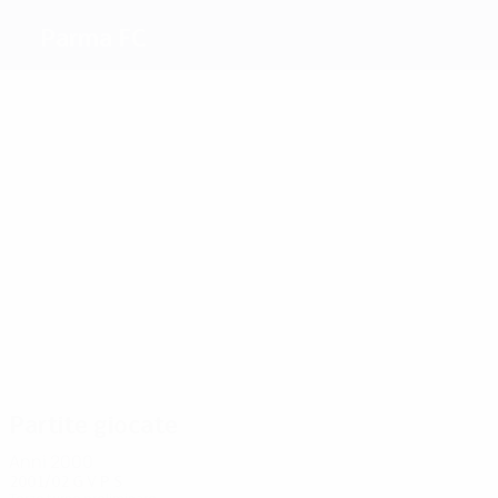
Parma FC
Migliori
marcatori
6
4
2
1
1
1
Chiesa
Sensini
Crespo
Pedros
Walem
Adailton
Più
presenze
10
10
9
8
10
Buffon
D.
Crespo
Chiesa
Thuram
10
Baggio
Cannavaro
Partite giocate
Anni 2000
2001/02
G
V
P
S