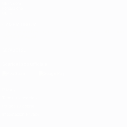
UEFA.com
Fondazione
UEFA
CAMBIA LINGUA
Italiano
English
Français
Deutsch
Русский
Español
Italiano
Português
العربية
SEGUICI SU
Scarica l'app ufficiale
Privacy
Termini e condizioni
Politica sui cookie
Impostazioni Privacy