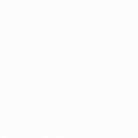
Partite
Squadre
UEFA.tv
Notizie
Sorteggi
Storia
Giochi
Dettagli
Stat.
Store (club)
VISITA
ANCHE
UEFA.com
Fondazione
UEFA
CAMBIA LINGUA
Italiano
English
Français
Deutsch
Русский
Español
Italiano
Português
العربية
SEGUICI SU
Scarica l'app ufficiale