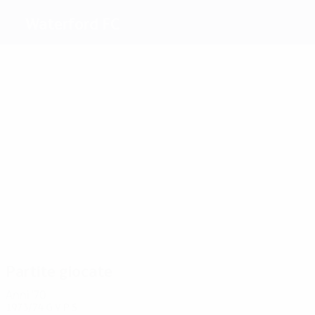
Waterford FC
Migliori
marcatori
3
2
2
1
1
2
Casey
O'Neill
Hale
Kirby
Buck
Matthews
Più
presenze
12
12
11
13
Bryan
Hale
O'Neill
12
14
Thomas
Morrissey
Matthews
Partite giocate
Anni '70
1973/74
G
V
P
S