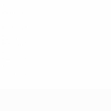
Primo turno
2
0
0
2
1972/73
G
V
P
S
Primo turno
2
1
0
1
1970/71
G
V
P
S
Secondo turno
4
2
0
2
Anni '60
1969/70
G
V
P
S
Primo turno
2
0
0
2
1968/69
G
V
P
S
Primo turno
2
0
0
2
1966/67
G
V
P
S
Turno di qualificazione
2
0
0
2
UEFA Champions League