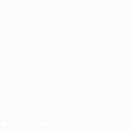
Partite
UEFA.tv
Sorteggi
Giochi
Stat.
VISITA ANCHE
UEFA.com
Fondazione UEFA
CAMBIA LINGUA
Italiano
English
Français
Deutsch
Русский
Español
Italiano
P
SEGUICI SU
Scarica l'app ufficiale