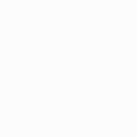
Squadre
Notizie
Storia
Dettagli
Store (club)
ortuguês
العربية