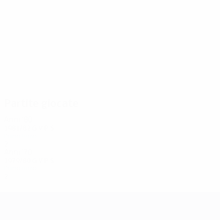
4
4
Ervik
Pedersen
Partite giocate
Anni '80
1981/82
G
V
P
S
Primo turno
2
0
0
2
Anni '70
1979/80
G
V
P
S
Primo turno
2
0
0
2
UEFA Champions League