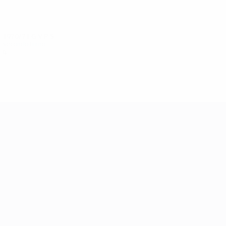
1970/71
G
V
P
S
Secondo turno
4
2
1
1