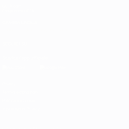
UEFA.com
Fondazione UEFA
CAMBIA LINGUA
Italiano
English
Français
Deutsch
Русский
Español
Italiano
P
SEGUICI SU
Scarica l'app ufficiale
Privacy
Termini e condizioni
Politica sui cookie
Impostazioni Privacy
© 1998-2026 UEFA. Tutti i diritti riservati