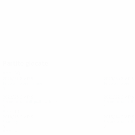
34
31
Kashia
Bajrić
Partite giocate
Anni '20
2026/27
G
V
P
S
2025/26
G
V
P
S
Terzo turno preliminare
Terzo turno prelim
4
2
1
0
4
1
2
1
2022/23
G
V
P
S
2021/22
G
V
P
S
Secondo turno di qualificazione
Secondo turno di 
4
1
2
1
4
1
1
2
Anni '10
2014/15
G
V
P
S
2013/14
G
V
P
S
Spareggi
Secondo turno di 
6
3
2
1
2
1
0
1
Anni '90