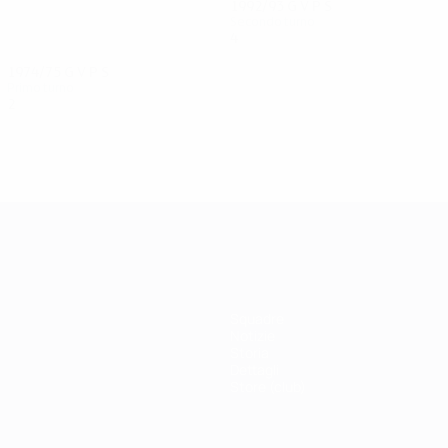
1992/93
G
V
P
S
Secondo turno
4
1
1
2
1974/75
G
V
P
S
Primo turno
2
1
0
1
Squadre
Notizie
Storia
Dettagli
Store (club)