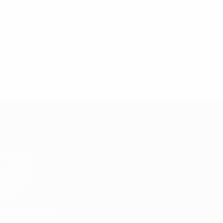
1999/00
G
V
P
S
Secondo turno di qualificazione
2
0
1
1
Anni '70
1975/76
G
V
P
S
Primo turno
2
1
0
1
Anni '50
1956/57
G
V
P
S
Primo turno
4
2
0
2
UEFA Champions League
Partite
UEFA.tv
Sorteggi
Giochi
Stat.
VISITA ANCHE