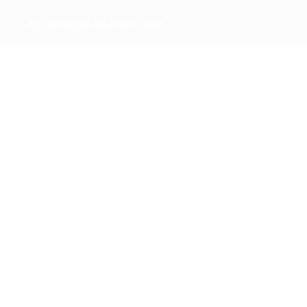
ŠK Slovan Bratislava
Migliori
marcatori
8
7
Strelec
Weiss
Più
presenze