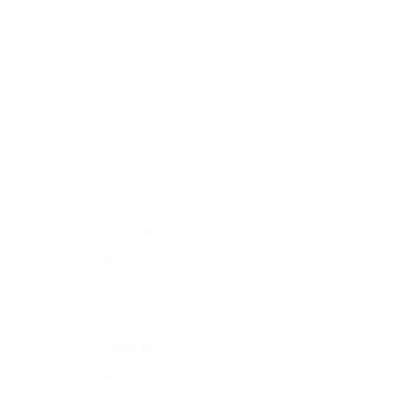
25
23
Strelec
Blackman
2023/24
G
V
P
S
Terzo turno preliminare
6
2
2
2
2019/20
G
V
P
S
Primo turno di qualificazione
2
0
2
0
2009/10
G
V
P
S
Terzo turno preliminare
4
1
0
3