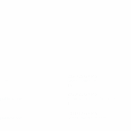
28
26
Barseghyan
Weiss
2024/25
G
V
P
S
inare
Fase campionato
16
5
3
8
2020/21
G
V
P
S
qualificazione
Primo turno di qualificazione
1
0
0
0
2011/12
G
V
P
S
qualificazione
Terzo turno preliminare
4
1
2
1