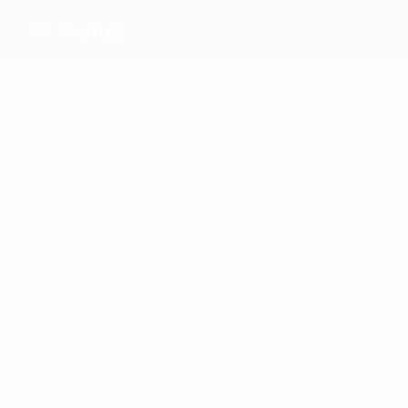
FC Nantes
Migliori
marcatori
5
4
Ouédec
Magny
Più
presenze