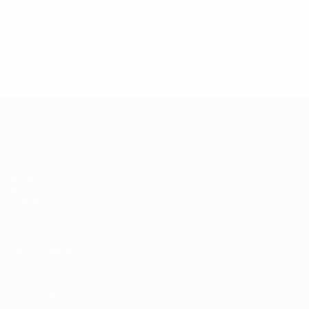
1977/78
G
V
P
S
Secondo turno
4
0
3
1
Anni '60
1966/67
G
V
P
S
Secondo turno
4
2
0
2
UEFA Champions League
Partite
UEFA.tv
Sorteggi
Giochi
Stat.
VISITA ANCHE
UEFA.com
Fondazione UEFA