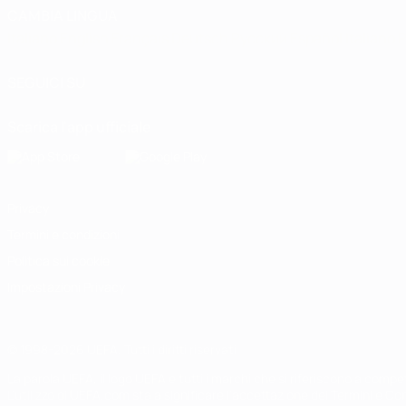
CAMBIA LINGUA
Italiano
English
Français
Deutsch
Русский
Español
Italiano
P
SEGUICI SU
Scarica l'app ufficiale
Privacy
Termini e condizioni
Politica sui cookie
Impostazioni Privacy
© 1998-2026 UEFA. Tutti i diritti riservati
La parola UEFA, il logo UEFA e tutti i marchi che si riferiscono a com
L'utilizzo di UEFA.com sta a significare l'accettazione dei Termini e Co