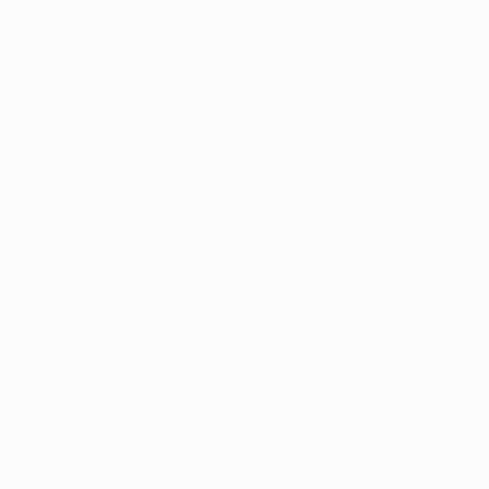
ortuguês
العربية
petizioni UEFA, sono marchi registrati e/o copyright della UEFA. Tali mar
ndizioni e delle Norme sulla Privacy.