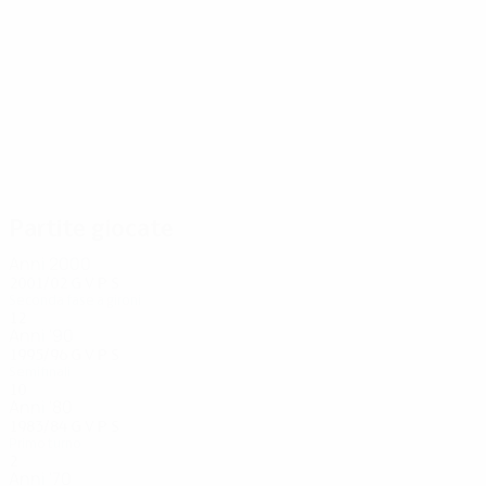
13
12
Michel
Bertrand-demanes
Partite giocate
Anni 2000
2001/02
G
V
P
S
Seconda fase a gironi
12
3
4
5
Anni '90
1995/96
G
V
P
S
Semifinali
10
4
4
2
Anni '80
1983/84
G
V
P
S
Primo turno
2
1
0
1
Anni '70