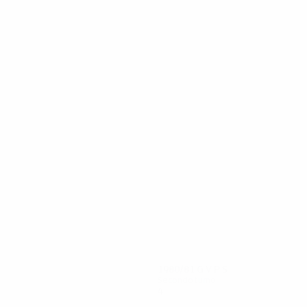
11
11
Armand
Rio
1980/81
G
V
P
S
Secondo turno
4
2
1
1