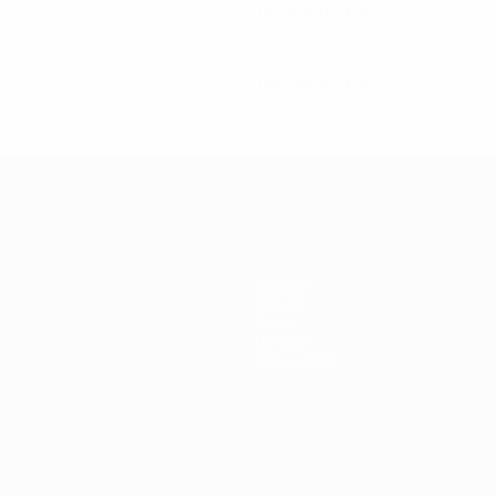
1973/74
G
V
P
S
Primo turno
2
0
1
1
1965/66
G
V
P
S
Turno preliminare
2
0
1
1
Squadre
Notizie
Storia
Dettagli
Store (club)