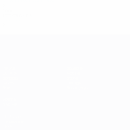
Secondo turno di qualificazione
2
0
0
2
Anni '70
1977/78
G
V
P
S
Primo turno
2
0
0
2
UEFA Champions League
Partite
Squadre
UEFA.tv
Notizie
Sorteggi
Storia
Giochi
Dettagli
Stat.
Store (club)
VISITA
ANCHE
UEFA.com
Fondazione
UEFA