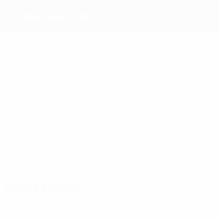
Sligo Rovers FC
Migliori
marcatori
Kelly
Peers
McCool
Fielding
Stenson
Rutherford
Più
presenze
2
2
2
2
2
Peers
McCool
Fielding
Leonard
Stenson
2
Rutherford
Partite giocate
Anni '10
2013/14
G
V
P
S