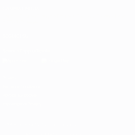
CAMBIA LINGUA
Italiano
English
Français
Deutsch
Русский
Español
Italiano
Português
العربية
SEGUICI SU
Scarica l'app ufficiale
Privacy
Termini e condizioni
Politica sui cookie
Impostazioni Privacy
© 1998-2026 UEFA. Tutti i diritti riservati
La parola UEFA, il logo UEFA e tutti i marchi che si riferiscono a