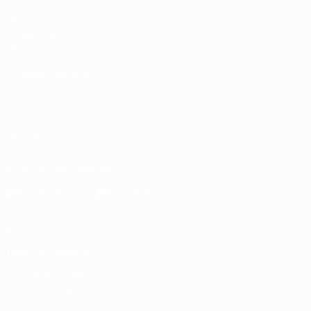
UEFA.com
Fondazione
UEFA
CAMBIA LINGUA
Italiano
English
Français
Deutsch
Русский
Español
Italiano
Português
العربية
SEGUICI SU
Scarica l'app ufficiale
Privacy
Termini e condizioni
Politica sui cookie
Impostazioni Privacy