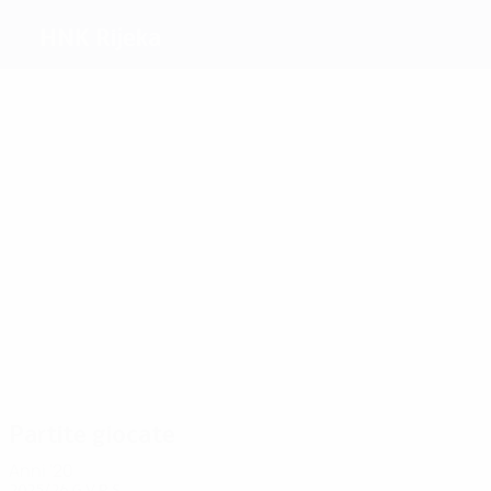
HNK Rijeka
Migliori
marcatori
2
1
1
1
Matei
Heber
Gojak
Mišić
3
1
Gavranović
Sztipanovics
Più
presenze
6
6
6
6
6
6
Heber
Mišić
Elez
Župarić
Sluga
Bradarić
Partite giocate
Anni '20
2025/26
G
V
P
S