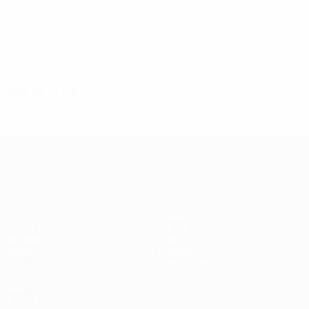
Secondo turno di qualificazione
2
0
2
0
Anni '10
2017/18
G
V
P
S
Spareggi
6
2
2
2
Anni '90
1999/00
G
V
P
S
Secondo turno di qualificazione
2
0
0
2
UEFA Champions League
Partite
Squadre
UEFA.tv
Notizie
Sorteggi
Storia
Giochi
Dettagli
Stat.
Store (club)
VISITA
ANCHE