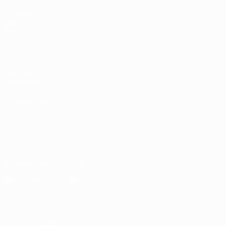
UEFA.tv
Sorteggi
Giochi
Stat.
VISITA ANCHE
UEFA.com
Fondazione UEFA
CAMBIA LINGUA
Italiano
English
Français
Deutsch
Русский
Español
Italiano
P
SEGUICI SU
Scarica l'app ufficiale
Privacy
Termini e condizioni