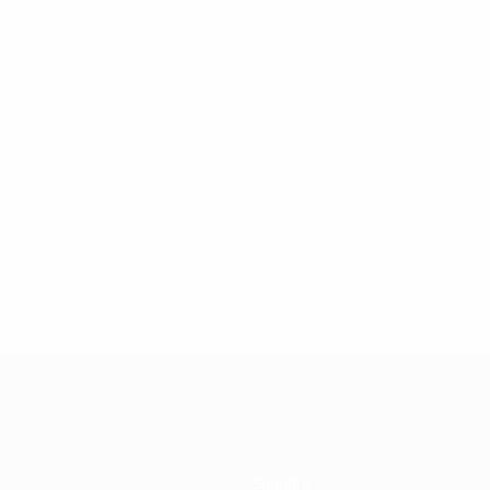
6
5
Cabella
Hilton
Squadre