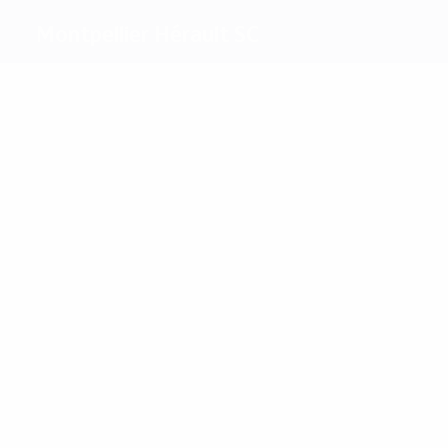
Montpellier Hérault SC
Migliori
marcatori
2
1
Belhanda
Camara
Più
presenze