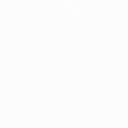
Notizie
Storia
Dettagli
Store (club)
ortuguês
العربية