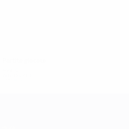
6
6
Belhanda
Yanga-Mbiwa
Partite giocate
Anni '10
2012/13
G
V
P
S
Fase a gironi
6
0
2
4
UEFA Champions League
Partite