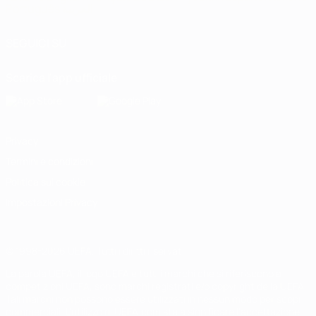
Português
العربية
SEGUICI SU
Scarica l'app ufficiale
Privacy
Termini e condizioni
Politica sui cookie
Impostazioni Privacy
© 1998-2026 UEFA. Tutti i diritti riservati
La parola UEFA, il logo UEFA e tutti i marchi che si riferiscono a
competizioni UEFA, sono marchi registrati e/o copyright della UEFA.
Tali marchi non possono essere utilizzati in nessun modo per scopi
commerciali. L'utilizzo di UEFA.com sta a significare l'accettazione