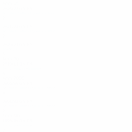
Anni '20
2026/27
G
V
P
S
Secondo turno di qualificazione
2
1
1
0
2021/22
G
V
P
S
Secondo turno di qualificazione
2
0
0
2
2020/21
G
V
P
S
Spareggi
5
2
2
1
Anni '10
2010/11
G
V
P
S
Terzo turno preliminare
4
2
1
1
Anni 2000
2003/04
G
V
P
S
Secondo turno di qualificazione
4
1
2
1
2001/02
G
V
P
S
Secondo turno di qualificazione
2
0
1
1
Anni '90
1993/94
G
V
P
S
Turno preliminare
2
1
0
1