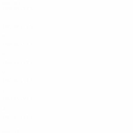
Anni '80
1989/90
G
V
P
S
Primo turno
2
0
0
2
1987/88
G
V
P
S
Secondo turno
4
1
3
0
1985/86
G
V
P
S
Secondo turno
4
2
0
2
1984/85
G
V
P
S
Primo turno
2
1
0
1
1983/84
G
V
P
S
Primo turno
2
1
0
1
1982/83
G
V
P
S
Primo turno
2
1
0
1
1981/82
G
V
P
S
Primo turno
2
0
0
2
Anni '70