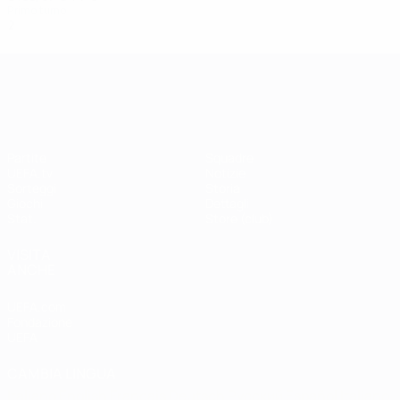
Primo turno
2
0
0
2
UEFA Champions League
Partite
Squadre
UEFA.tv
Notizie
Sorteggi
Storia
Giochi
Dettagli
Stat.
Store (club)
VISITA
ANCHE
UEFA.com
Fondazione
UEFA
CAMBIA LINGUA
Italiano
English
Français
Deutsch
Русский
Español
Italiano