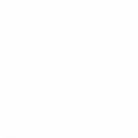
1979/80
G
V
P
S
Secondo turno
4
2
0
2
1978/79
G
V
P
S
Primo turno
2
1
0
1
1977/78
G
V
P
S
Primo turno
2
0
0
2
1976/77
G
V
P
S
Primo turno
2
0
1
1
1975/76
G
V
P
S
Primo turno
2
1
0
1
1974/75
G
V
P
S
Primo turno
2
0
0
0
1972/73
G
V
P
S
Secondo turno
4
1
0
3
Anni '60
1966/67
G
V
P
S