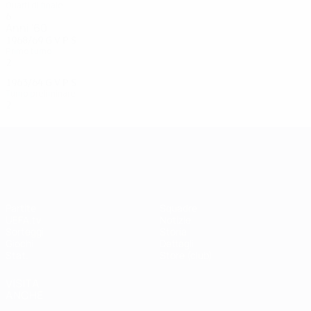
Quarti di finale
6
5
0
1
Anni '60
1968/69
G
V
P
S
Primo turno
2
0
0
0
1963/64
G
V
P
S
Turno preliminare
2
0
0
2
UEFA Champions League
Partite
Squadre
UEFA.tv
Notizie
Sorteggi
Storia
Giochi
Dettagli
Stat.
Store (club)
VISITA
ANCHE