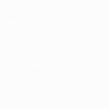
UEFA.com
Fondazione
UEFA
CAMBIA LINGUA
Italiano
English
Français
Deutsch
Русский
Español
Italiano
Português
العربية
SEGUICI SU
Scarica l'app ufficiale
Privacy
Termini e condizioni
Politica sui cookie
Impostazioni Privacy