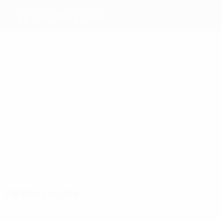
FC Carl Zeiss Jena
Migliori
marcatori
4
3
1
Ducke
Vogel
1
1
Krauss
1
Scheitler
Strempel
Kurbjuweit
Più
presenze
8
7
6
6
6
6
Ducke
Ducke
Krauss
Werner
Scheitler
Schlutter
Partite giocate
Anni '70
1970/71
G
V
P
S