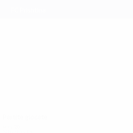
FC Prishtina
Migliori
marcatori
2
0
3
0
0
Hoti
Tolaj
0
Krasniqi
Be.
Bekteshi
Bardhoku
Krasniqi
Più
presenze
4
4
Zyba
4
4
4
Kryeziu
Be.
4
Shabani
Bardhoku
Krasniqi
Mankenda
Partite giocate
Anni '20
2021/22
G
V
P
S