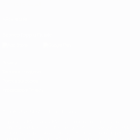
Português
العربية
SEGUICI SU
Scarica l'app ufficiale
Privacy
Termini e condizioni
Politica sui cookie
Impostazioni Privacy
© 1998-2026 UEFA. Tutti i diritti riservati
La parola UEFA, il logo UEFA e tutti i marchi che si riferiscono a
competizioni UEFA, sono marchi registrati e/o copyright della UEFA.
Tali marchi non possono essere utilizzati in nessun modo per scopi
commerciali. L'utilizzo di UEFA.com sta a significare l'accettazione