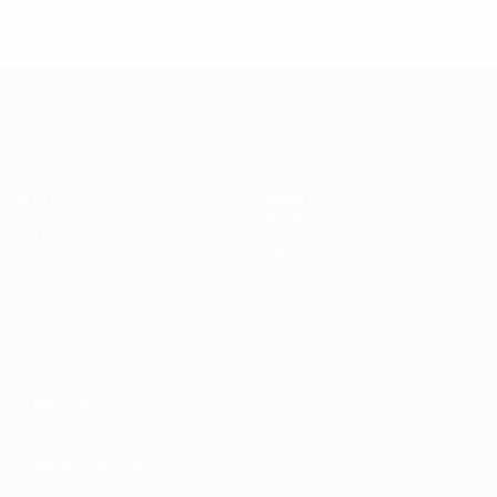
Primo turno di qualificazione
4
2
0
2
UEFA Champions League
Partite
Squadre
UEFA.tv
Notizie
Sorteggi
Storia
Giochi
Dettagli
Stat.
Store (club)
VISITA
ANCHE
UEFA.com
Fondazione
UEFA
CAMBIA LINGUA
Italiano
English
Français
Deutsch
Русский
Español
Italiano