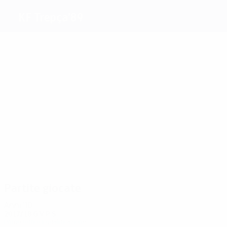
KF Trepça’89
Migliori
marcatori
1
1
Broja
Jashari
Richard
Potoku
Hajdari
Hasani
Più
presenze
2
2
2
2
2
2
Broja
Potoku
John
Izmaku
P. Islami
Manxholli
Partite giocate
Anni '10
2017/18
G
V
P
S
Primo turno di qualificazione