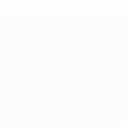
2
0
0
2
UEFA Champions League
Partite
Squadre
UEFA.tv
Notizie
Sorteggi
Storia
Giochi
Dettagli
Stat.
Store (club)
VISITA
ANCHE
UEFA.com
Fondazione
UEFA
CAMBIA LINGUA
Italiano
English
Français
Deutsch
Русский
Español
Italiano
Português
العربية