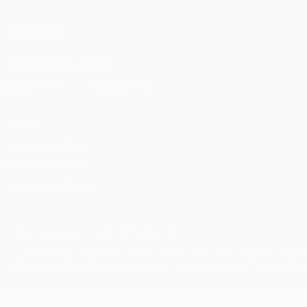
SEGUICI SU
Scarica l'app ufficiale
Privacy
Termini e condizioni
Politica sui cookie
Impostazioni Privacy
© 1998-2026 UEFA. Tutti i diritti riservati
La parola UEFA, il logo UEFA e tutti i marchi che si riferiscono a com
L'utilizzo di UEFA.com sta a significare l'accettazione dei Termini e Co