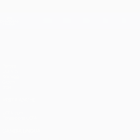
Passa
al
contenuto
Champions League Ufficiale
principale
Risultati e Fantasy live
UEFA Champions League
UEFA Champions League
Partite
UEFA.tv
Sorteggi
Giochi
Stat.
VISITA ANCHE
UEFA.com
Fondazione UEFA
CAMBIA LINGUA
Italiano
English
Français
Deutsch
Русский
Español
Italiano
P