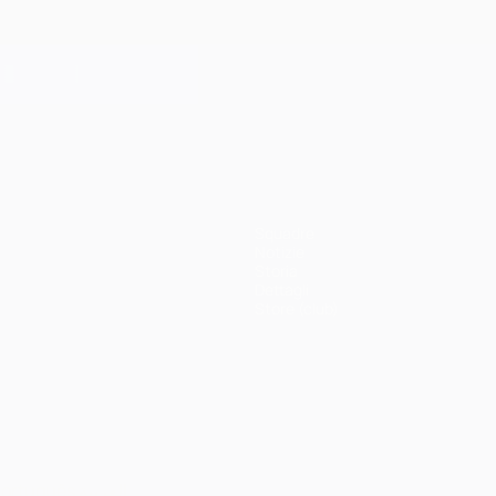
Squadre
Notizie
Storia
Dettagli
Store (club)
ortuguês
العربية