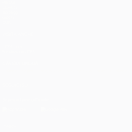
Partite
UEFA.tv
Sorteggi
Giochi
Stat.
VISITA ANCHE
UEFA.com
Fondazione UEFA
CAMBIA LINGUA
Italiano
English
Français
Deutsch
Русский
Español
Italiano
P
SEGUICI SU
Scarica l'app ufficiale
Privacy