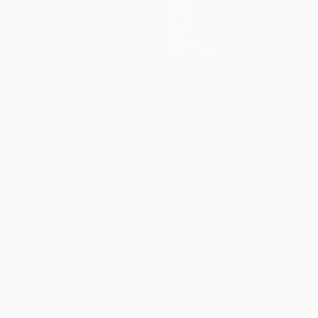
Squadre
Notizie
Storia
Dettagli
Store (club)
ortuguês
العربية