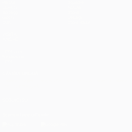
Partite
Squadre
UEFA.tv
Notizie
Sorteggi
Storia
Giochi
Dettagli
Stat.
Store (club)
VISITA
ANCHE
UEFA.com
Fondazione
UEFA
CAMBIA LINGUA
Italiano
English
Français
Deutsch
Русский
Español
Italiano
Português
العربية
SEGUICI SU
Scarica l'app ufficiale