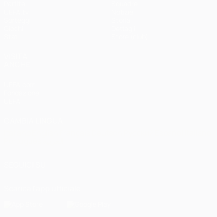
Partite
Squadre
UEFA.tv
Notizie
Sorteggi
Storia
Giochi
Dettagli
Stat.
Store (club)
VISITA
ANCHE
UEFA.com
Fondazione
UEFA
CAMBIA LINGUA
Italiano
English
Français
Deutsch
Русский
Español
Italiano
Português
العربية
SEGUICI SU
Scarica l'app ufficiale