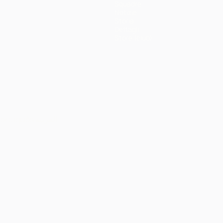
Squadre
Notizie
Storia
Dettagli
Store (club)
ortuguês
العربية