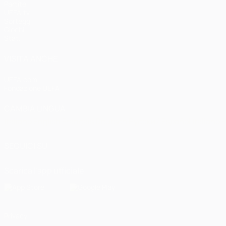
Partite
UEFA.tv
Sorteggi
Giochi
Stat.
VISITA ANCHE
UEFA.com
Fondazione UEFA
CAMBIA LINGUA
Italiano
English
Français
Deutsch
Русский
Español
Italiano
P
SEGUICI SU
Scarica l'app ufficiale
Privacy