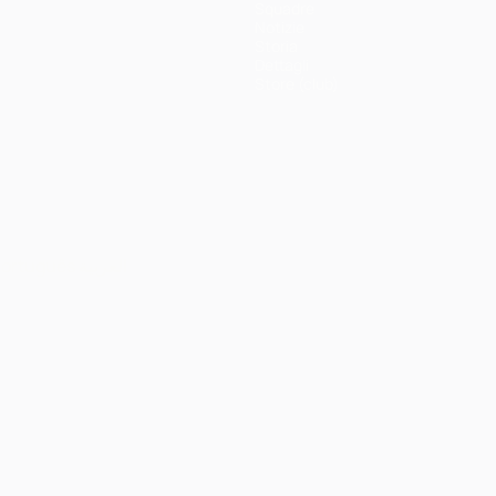
Squadre
Notizie
Storia
Dettagli
Store (club)
ortuguês
العربية