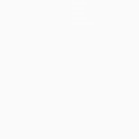
Squadre
Notizie
Storia
Dettagli
Store (club)
ortuguês
العربية