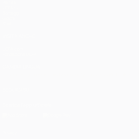
Partite
UEFA.tv
Sorteggi
Giochi
Stat.
VISITA ANCHE
UEFA.com
Fondazione UEFA
CAMBIA LINGUA
Italiano
English
Français
Deutsch
Русский
Español
Italiano
P
SEGUICI SU
Scarica l'app ufficiale
Privacy