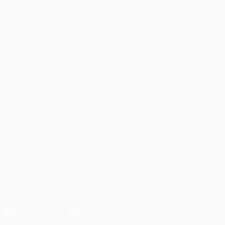
Partite
Squadre
UEFA.tv
Notizie
Sorteggi
Storia
Giochi
Dettagli
Stat.
Store (club)
VISITA
ANCHE
UEFA.com
Fondazione
UEFA
CAMBIA LINGUA
Italiano
English
Français
Deutsch
Русский
Español
Italiano
Português
العربية
SEGUICI SU
Scarica l'app ufficiale