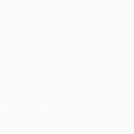
Partite
UEFA.tv
Sorteggi
Giochi
Stat.
VISITA ANCHE
UEFA.com
Fondazione UEFA
CAMBIA LINGUA
Italiano
English
Français
Deutsch
Русский
Español
Italiano
P
SEGUICI SU
Scarica l'app ufficiale
Privacy