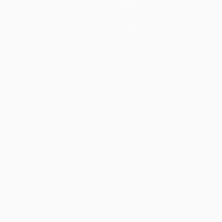
Squadre
Notizie
Storia
Dettagli
Store (club)
ortuguês
العربية