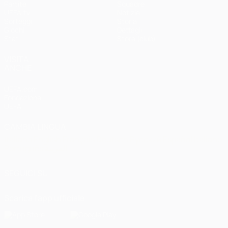
Partite
Squadre
UEFA.tv
Notizie
Sorteggi
Storia
Giochi
Dettagli
Stat.
Store (club)
VISITA
ANCHE
UEFA.com
Fondazione
UEFA
CAMBIA LINGUA
Italiano
English
Français
Deutsch
Русский
Español
Italiano
Português
العربية
SEGUICI SU
Scarica l'app ufficiale