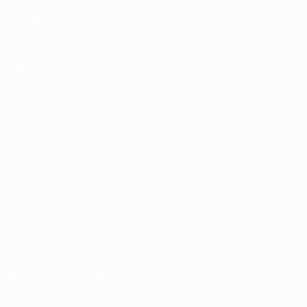
UEFA.tv
Notizie
Sorteggi
Storia
Giochi
Dettagli
Stat.
Store (club)
VISITA
ANCHE
UEFA.com
Fondazione
UEFA
CAMBIA LINGUA
Italiano
English
Français
Deutsch
Русский
Español
Italiano
Português
العربية
SEGUICI SU
Scarica l'app ufficiale