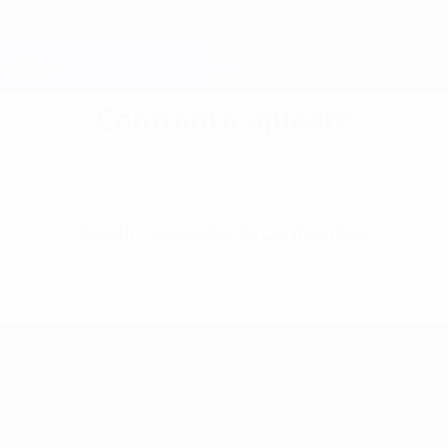
Passa
al
contenuto
Champions League Ufficiale
Scarica
principale
Risultati e Fantasy live
UEFA Champions League
Confronto squadre
Stagione 2026/27
Scegli 2 squadre da confrontare
Guarda le statistiche principali e tutti i precedenti.
UEFA Champions League
Partite
Squadre