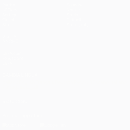
Partite
Squadre
UEFA.tv
Notizie
Sorteggi
Storia
Giochi
Dettagli
Stat.
Store (club)
VISITA
ANCHE
UEFA.com
Fondazione
UEFA
CAMBIA LINGUA
Italiano
English
Français
Deutsch
Русский
Español
Italiano
Português
العربية
SEGUICI SU
Scarica l'app ufficiale