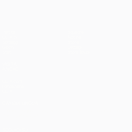
UEFA Champions League
Partite
Squadre
UEFA.tv
Notizie
Sorteggi
Storia
Giochi
Dettagli
Stat.
Store (club)
VISITA
ANCHE
UEFA.com
Fondazione
UEFA
CAMBIA LINGUA
Italiano
English
Français
Deutsch
Русский
Español
Italiano
Português
العربية
SEGUICI SU