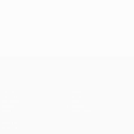
UEFA Champions League
Partite
Squadre
UEFA.tv
Notizie
Sorteggi
Storia
Giochi
Dettagli
Stat.
Store (club)
VISITA
ANCHE