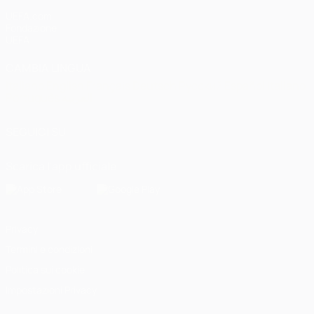
UEFA.com
Fondazione
UEFA
CAMBIA LINGUA
Italiano
English
Français
Deutsch
Русский
Español
Italiano
Português
العربية
SEGUICI SU
Scarica l'app ufficiale
Privacy
Termini e condizioni
Politica sui cookie
Impostazioni Privacy