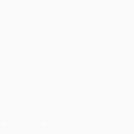
UEFA.tv
Notizie
Sorteggi
Storia
Giochi
Dettagli
Stat.
Store (club)
VISITA
ANCHE
UEFA.com
Fondazione
UEFA
CAMBIA LINGUA
Italiano
English
Français
Deutsch
Русский
Español
Italiano
Português
العربية
SEGUICI SU
Scarica l'app ufficiale