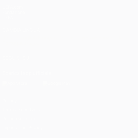
UEFA.com
Fondazione
UEFA
CAMBIA LINGUA
Italiano
English
Français
Deutsch
Русский
Español
Italiano
Português
العربية
SEGUICI SU
Scarica l'app ufficiale
Privacy
Termini e condizioni
Politica sui cookie
Impostazioni Privacy