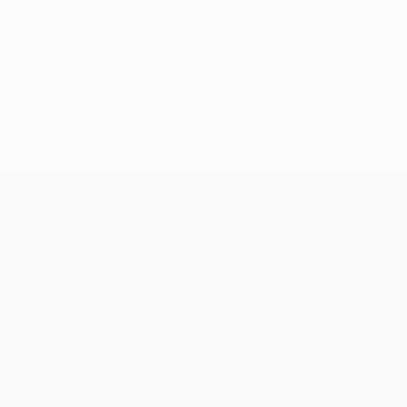
UEFA Champions League
Partite
Squadre
UEFA.tv
Notizie
Sorteggi
Storia
Giochi
Dettagli
Stat.
Store (club)
VISITA
ANCHE