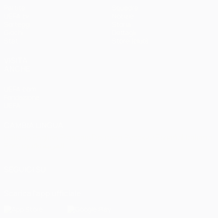
Partite
Squadre
UEFA.tv
Notizie
Sorteggi
Storia
Giochi
Dettagli
Stat.
Store (club)
VISITA
ANCHE
UEFA.com
Fondazione
UEFA
CAMBIA LINGUA
Italiano
English
Français
Deutsch
Русский
Español
Italiano
Português
العربية
SEGUICI SU
Scarica l'app ufficiale