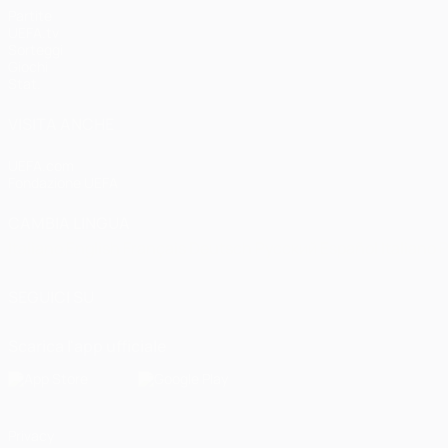
Partite
UEFA.tv
Sorteggi
Giochi
Stat.
VISITA ANCHE
UEFA.com
Fondazione UEFA
CAMBIA LINGUA
Italiano
English
Français
Deutsch
Русский
Español
Italiano
P
SEGUICI SU
Scarica l'app ufficiale
Privacy