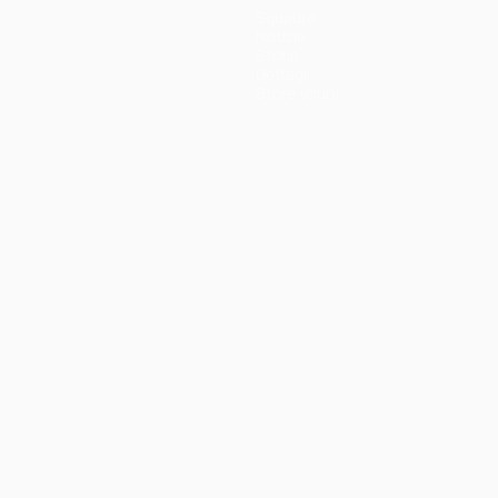
Squadre
Notizie
Storia
Dettagli
Store (club)
ortuguês
العربية