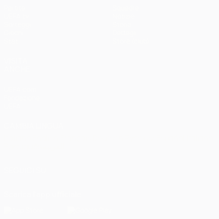
Partite
Squadre
UEFA.tv
Notizie
Sorteggi
Storia
Giochi
Dettagli
Stat.
Store (club)
VISITA
ANCHE
UEFA.com
Fondazione
UEFA
CAMBIA LINGUA
Italiano
English
Français
Deutsch
Русский
Español
Italiano
Português
العربية
SEGUICI SU
Scarica l'app ufficiale