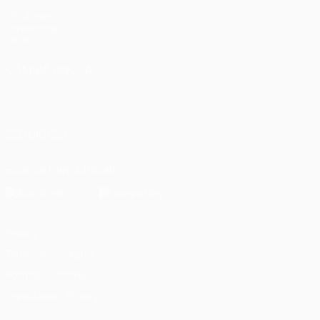
UEFA.com
Fondazione
UEFA
CAMBIA LINGUA
Italiano
English
Français
Deutsch
Русский
Español
Italiano
Português
العربية
SEGUICI SU
Scarica l'app ufficiale
Privacy
Termini e condizioni
Politica sui cookie
Impostazioni Privacy