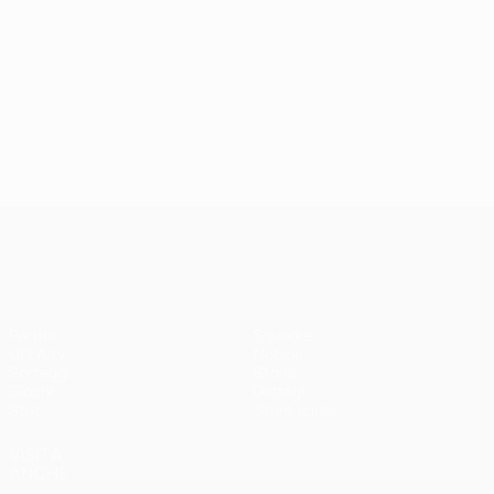
UEFA Champions League
Partite
Squadre
UEFA.tv
Notizie
Sorteggi
Storia
Giochi
Dettagli
Stat.
Store (club)
VISITA
ANCHE