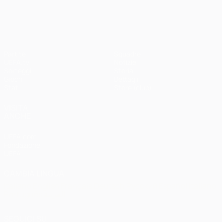
UEFA Champions League
Partite
Squadre
UEFA.tv
Notizie
Sorteggi
Storia
Giochi
Dettagli
Stat.
Store (club)
VISITA
ANCHE
UEFA.com
Fondazione
UEFA
CAMBIA LINGUA
Italiano
English
Français
Deutsch
Русский
Español
Italiano
Português
العربية
SEGUICI SU