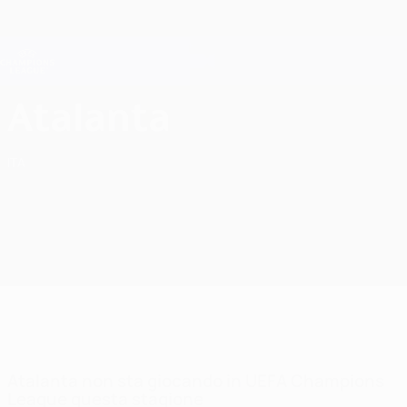
Passa
al
contenuto
Champions League Ufficiale
Scarica
principale
Risultati e Fantasy live
UEFA Champions League
Atalanta BC UEFA Champions League 2026/27
Atalanta
ITA
Atalanta non sta giocando in UEFA Champions
League questa stagione