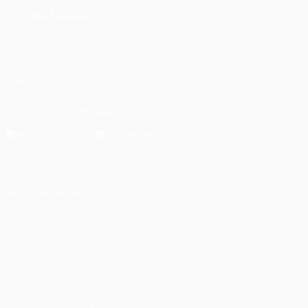
CAMBIA LINGUA
Italiano
English
Français
Deutsch
Русский
Español
Italiano
Português
العربية
SEGUICI SU
Scarica l'app ufficiale
Privacy
Termini e condizioni
Politica sui cookie
Impostazioni Privacy
© 1998-2026 UEFA. Tutti i diritti riservati
La parola UEFA, il logo UEFA e tutti i marchi che si riferiscono a