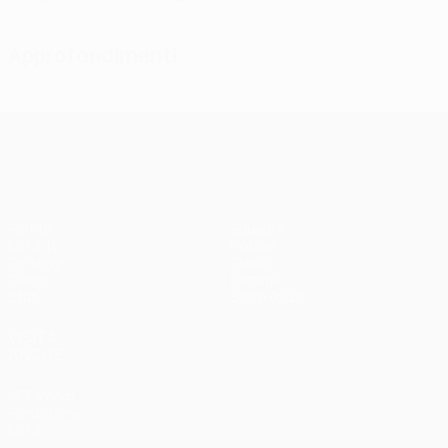
Approfondimenti
UEFA Champions League
Partite
Squadre
UEFA.tv
Notizie
Sorteggi
Storia
Giochi
Dettagli
Stat.
Store (club)
VISITA
ANCHE
UEFA.com
Fondazione
UEFA