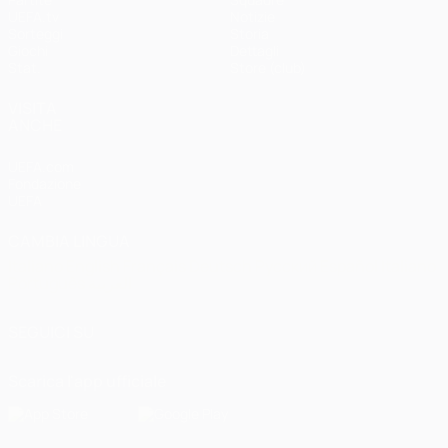
UEFA.tv
Notizie
Sorteggi
Storia
Giochi
Dettagli
Stat.
Store (club)
VISITA
ANCHE
UEFA.com
Fondazione
UEFA
CAMBIA LINGUA
Italiano
English
Français
Deutsch
Русский
Español
Italiano
Português
العربية
SEGUICI SU
Scarica l'app ufficiale